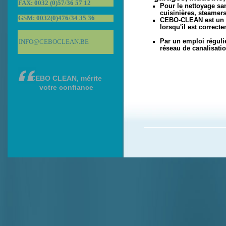
FAX: 0032 (0)57/36 57 12
Pour le nettoyage san
cuisinières, steamers
GSM: 0032(0)476/34 35 36
CEBO-CLEAN est un p
lorsqu'il est correc
INFO@CEBOCLEAN.BE
Par un emploi réguli
réseau de canalisatio
CEBO CLEAN, mérite
votre confiance